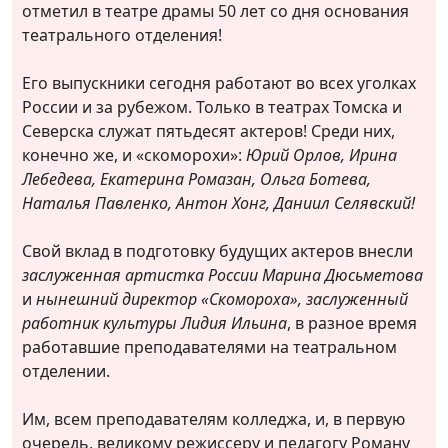
отметил в театре драмы 50 лет со дня основания
театрального отделения!
Его выпускники сегодня работают во всех уголках
России и за рубежом. Только в театрах Томска и
Северска служат пятьдесят актеров! Среди них,
конечно же, и
«скоморохи»:
Юрий Орлов, Ирина
Лебедева, Екатерина Ромазан, Ольга Ботева,
Наталья Павленко, Антон Хонг, Даниил Селявский!
Свой вклад в подготовку будущих актеров внесли
заслуженная артистка России Марина Дюсьметова
и
нынешний директор «Скомороха», заслуженный
работник культуры Лидия Ильина
, в разное время
работавшие преподавателями на театральном
отделении.
Им, всем преподавателям колледжа, и,
в первую
очередь, великому режиссеру и педагогу Роману