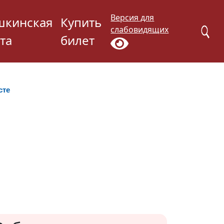
Версия для
шкинская
Купить
слабовидящих
та
билет
сте