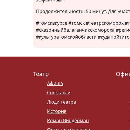
Продолжительность: 50 минут. Для учас
#томсквкурсе #томск #театрскоморох #
#сказочныйбалаганчикскомороха #реги
#культуратомскойобласти #кудапойтито
Театр
Офи
Афиша
Спектакли
Люди театра
История
Роман Виндерман
Фото театра после