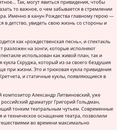
ятное… Так, могут явиться привидения, чтобы
азать то важное, о чем забывается в стремлении
ира. Именно в канун Рождества главному герою —
я в детство, увидеть свою жизнь со стороны и
дится как «рождественская песнь», и спектакль
ст разложен на зонги, которые исполняют
пектакле использован как живой план, так и
я кукла Скруджа, который из-за своего бездушия
еще при жизни. Это и трюковая кукла привидения
Кретчета, и статичные куклы, появляющиеся в
й композитор Александр Литвиновский, уже
л российский драматург Григорий Гольдман,
ющий тонким театральным чутьем. Современные
я и техническое оснащение театра, позволили
утешествиями во времени максимально