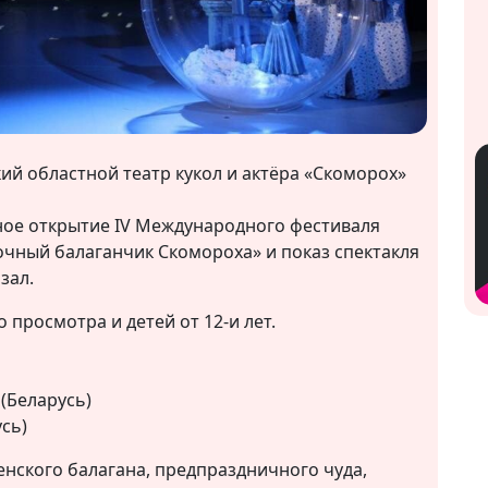
й областной театр кукол и актёра «Скоморох»
нное открытие IV Международного фестиваля
зочный балаганчик Скомороха» и показ спектакля
зал.
просмотра и детей от 12-и лет.
(Беларусь)
сь)
нского балагана, предпраздничного чуда,