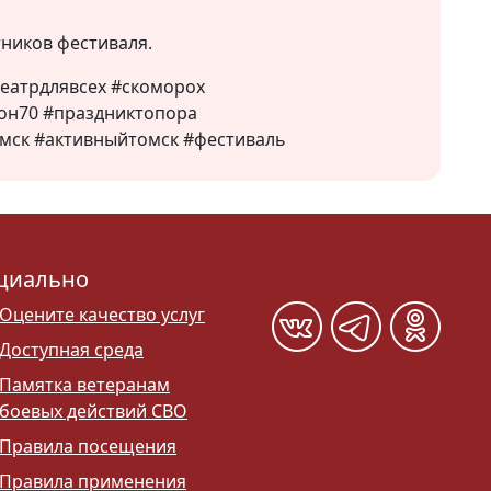
тников фестиваля.
театрдлявсех #скоморох
он70 #праздниктопора
мск #активныйтомск #фестиваль
циально
Оцените качество услуг
Доступная среда
Памятка ветеранам
боевых действий СВО
Правила посещения
Правила применения