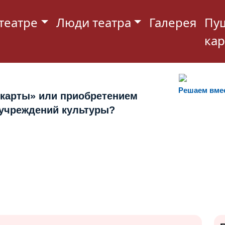
театре
Люди театра
Галерея
Пу
кар
Решаем вме
 карты» или приобретением
 учреждений культуры?