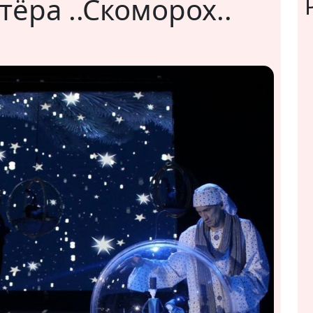
тёра ..Скоморох..