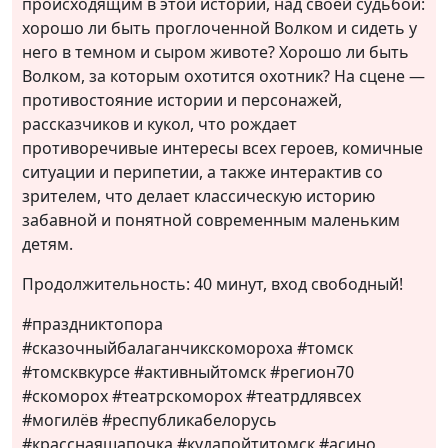
происходящим в этой истории, над своей судьбой:
хорошо ли быть проглоченной Волком и сидеть у
него в темном и сыром животе? Хорошо ли быть
Волком, за которым охотится охотник? На сцене —
противостояние истории и персонажей,
рассказчиков и кукол, что рождает
противоречивые интересы всех героев, комичные
ситуации и перипетии, а также интерактив со
зрителем, что делает классическую историю
забавной и понятной современным маленьким
детям.
Продолжительность: 40 минут, вход свободный!
#праздниктопора
#сказочныйбалаганчикскомороха #томск
#томсквкурсе #активныйтомск #регион70
#скоморох #театрскоморох #театрдлявсех
#могилёв #республикабелорусь
#красснаяшапочка #кудапойтитомск #асино