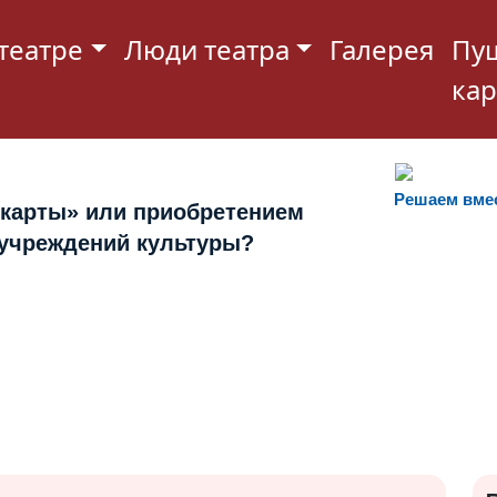
театре
Люди театра
Галерея
Пу
кар
Решаем вме
 карты» или приобретением
 учреждений культуры?