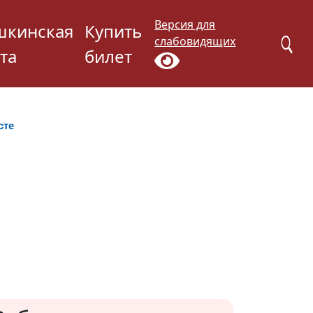
Версия для
шкинская
Купить
слабовидящих
та
билет
сте