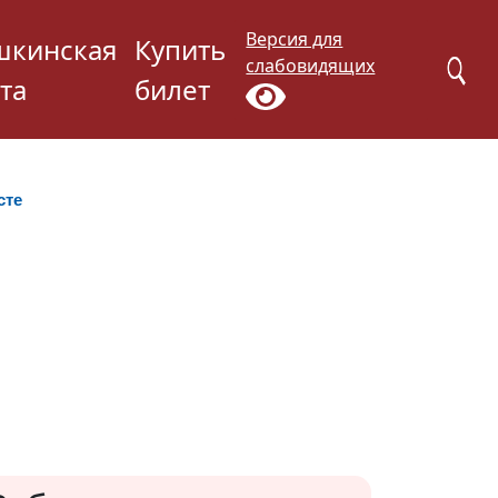
Версия для
шкинская
Купить
слабовидящих
та
билет
сте