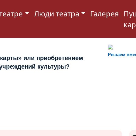
театре
Люди театра
Галерея
Пу
кар
Решаем вме
 карты» или приобретением
 учреждений культуры?