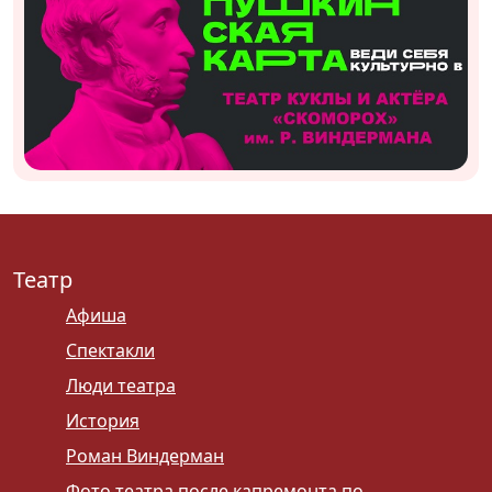
Театр
Афиша
Спектакли
Люди театра
История
Роман Виндерман
Фото театра после капремонта по