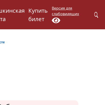
Версия для
шкинская
Купить
слабовидящих
та
билет
сте