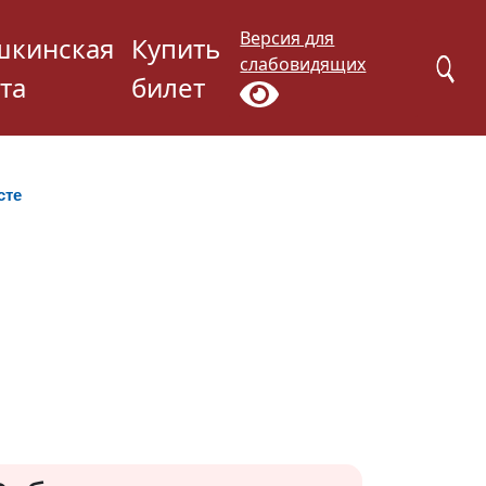
Версия для
шкинская
Купить
слабовидящих
та
билет
сте