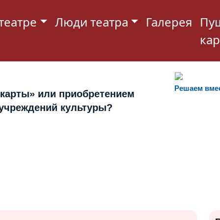
театре
Люди театра
Галерея
Пу
кар
Решаем вме
 карты» или приобретением
 учреждений культуры?