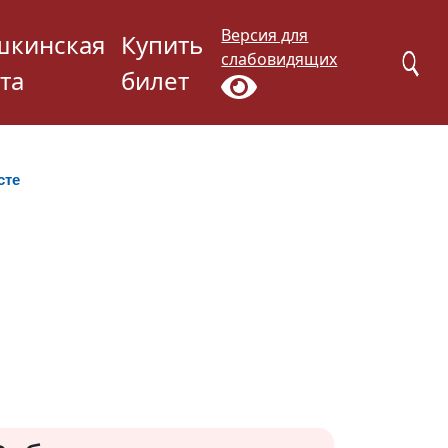
Версия для
шкинская
Купить
слабовидящих
та
билет
сте