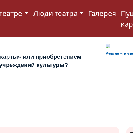
театре
Люди театра
Галерея
Пу
кар
Решаем вме
 карты» или приобретением
 учреждений культуры?