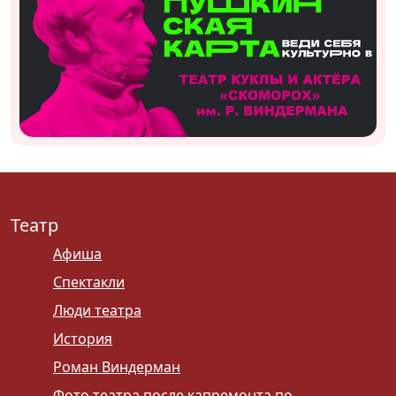
Театр
Афиша
Спектакли
Люди театра
История
Роман Виндерман
Фото театра после капремонта по