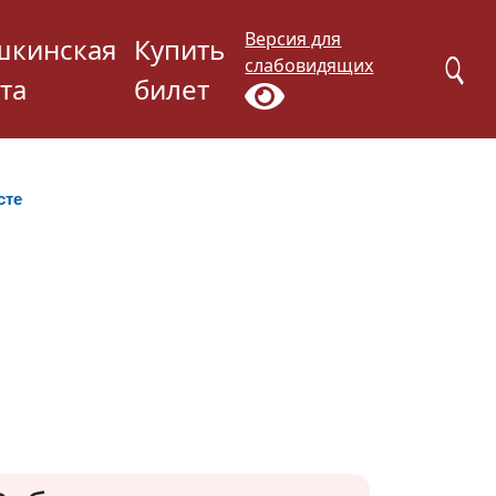
Версия для
шкинская
Купить
слабовидящих
та
билет
сте