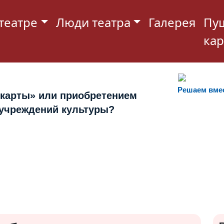
театре
Люди театра
Галерея
Пу
кар
Решаем вме
 карты» или приобретением
 учреждений культуры?