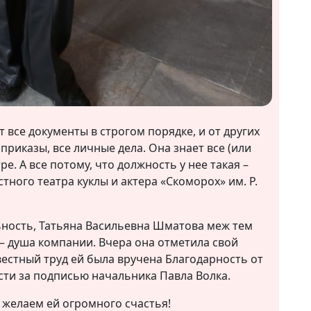
т все документы в строгом порядке, и от других
 приказы, все личные дела. Она знает все (или
е. А все потому, что должность у нее такая –
тного театра куклы и актера «Скоморох» им. Р.
ьность, Татьяна Васильевна Шматова меж тем
– душа компании. Вчера она отметила свой
вестный труд ей была вручена Благодарность от
сти за подписью начальника Павла Волка.
желаем ей огромного счастья!