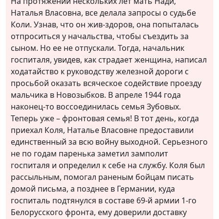
На протяжении нескольких лет мать Нади,
Наталья Власовна, все делала запросы о судьбе
Коли. Узнав, что он жив-здоров, она попыталась
отпроситься у начальства, чтобы съездить за
сыном. Но ее не отпускали. Тогда, начальник
госпиталя, увидев, как страдает женщина, написал
ходатайство к руководству железной дороги с
просьбой оказать всяческое содействие проезду
мальчика в Новозыбков. В апреле 1944 года
наконец-то воссоединилась семья Зубовых.
Теперь уже – фронтовая семья! В тот день, когда
приехал Коля, Наталье Власовне предоставили
единственный за всю войну выходной. Серьезного
не по годам паренька заметил замполит
госпиталя и определил к себе на службу. Коля был
рассыльным, помогал раненым бойцам писать
домой письма, а позднее в Германии, куда
госпиталь подтянулся в составе 69-й армии 1-го
Белорусского фронта, ему доверили доставку