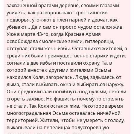
захваченной врагами деревне, своими глазами
увидеть, как разворовывают крестьянские
подворья, угоняют в плен парней и девчат, как
убивают… Да и сам он просто чудом остался жив.
Уже в марте 43-го, когда Красная Армия
освобождала смоленские земли, гитлеровцы,
отступая, стали жечь избы. Оставшихся жителей, а
среди них были преимущественно старики и дети,
согнали в две избы и поставили охрану. Та, в
которой вместе с другими жителями Осьмы
находился Коля, загорелась. Люди, задыхаясь от
дыма, стали выбивать окна и выбираться наружу.
Они предпочитали погибнуть под пулями, нежели
сгореть заживо. Но фашисты почему-то стрелять
не стали. Так Коля остался жив. Некоторое время
многострадальная Осьма оставалась ничейной
территорией. Жители, чтобы не умереть с голоду,
выкапывали на пепелищах полусгоревшую