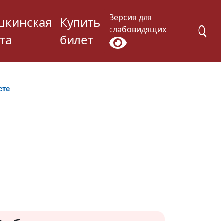
Версия для
шкинская
Купить
слабовидящих
та
билет
сте