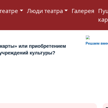
театре
Люди театра
Галерея
Пу
кар
Решаем вме
 карты» или приобретением
 учреждений культуры?