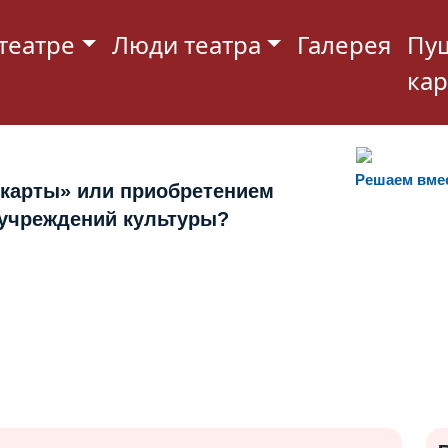
театре
Люди театра
Галерея
Пу
кар
Решаем вме
 карты» или приобретением
 учреждений культуры?