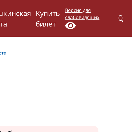
Версия для
шкинская
Купить
слабовидящих
та
билет
сте