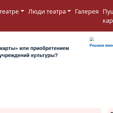
театре
Люди театра
Галерея
Пу
кар
Решаем вме
 карты» или приобретением
 учреждений культуры?