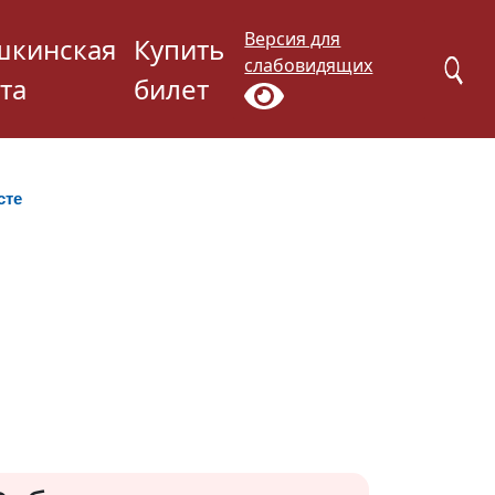
Версия для
шкинская
Купить
слабовидящих
та
билет
сте