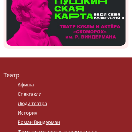
Театр
Афиша
Спектакли
Люди театра
История
Роман Виндерман
Фото театра после капремонта по