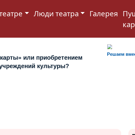
театре
Люди театра
Галерея
Пу
кар
Решаем вме
 карты» или приобретением
 учреждений культуры?