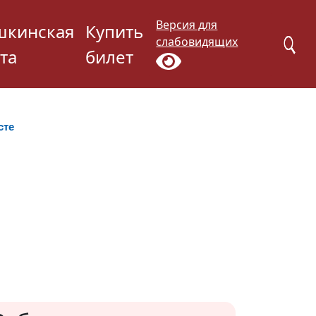
Версия для
шкинская
Купить
слабовидящих
та
билет
сте