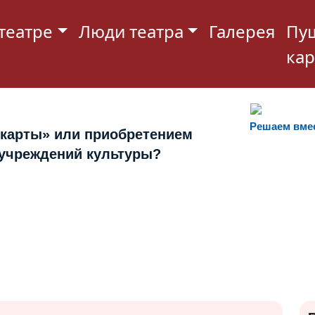
театре
Люди театра
Галерея
Пу
кар
Решаем вме
 карты» или приобретением
 учреждений культуры?