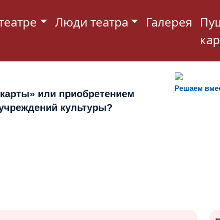
театре
Люди театра
Галерея
Пу
кар
Решаем вме
 карты» или приобретением
 учреждений культуры?