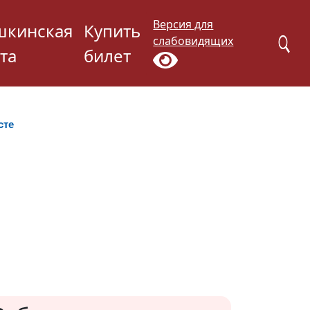
Версия для
шкинская
Купить
слабовидящих
та
билет
сте