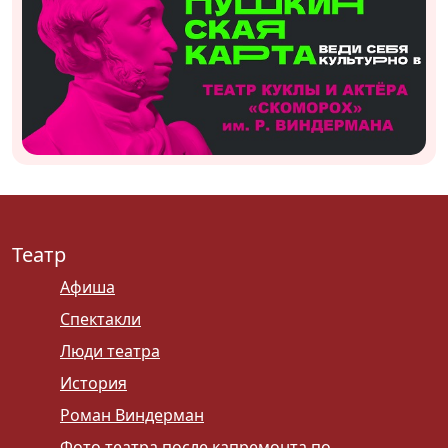
Театр
Афиша
Спектакли
Люди театра
История
Роман Виндерман
Фото театра после капремонта по