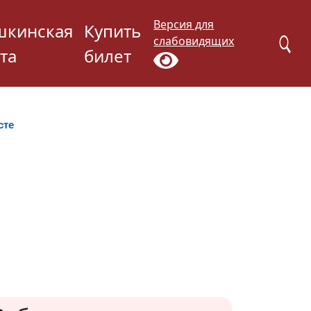
Версия для
шкинская
Купить
слабовидящих
та
билет
сте