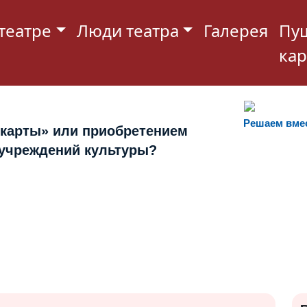
театре
Люди театра
Галерея
Пу
кар
Решаем вме
 карты» или приобретением
 учреждений культуры?