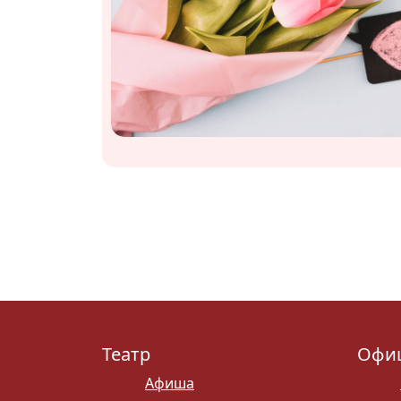
Театр
Офи
Афиша